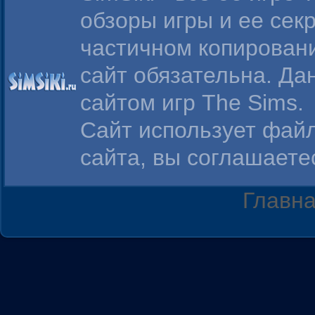
обзоры игры и ее сек
частичном копирован
сайт обязательна. Д
сайтом игр The Sims.
Сайт использует фа
сайта, вы соглашаете
Главн