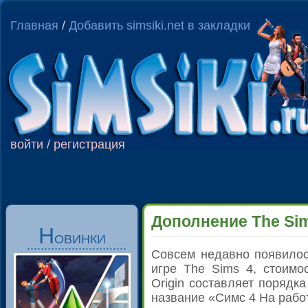
Главная
/
Добавить simsiki.net в закладки
войти
/
регистрация
Дополнение The Sim
Н
ОВИНКИ
.............................
Совсем недавно появилос
игре The Sims 4
, стоимо
Origin составляет порядк
название «Симс 4 На рабо